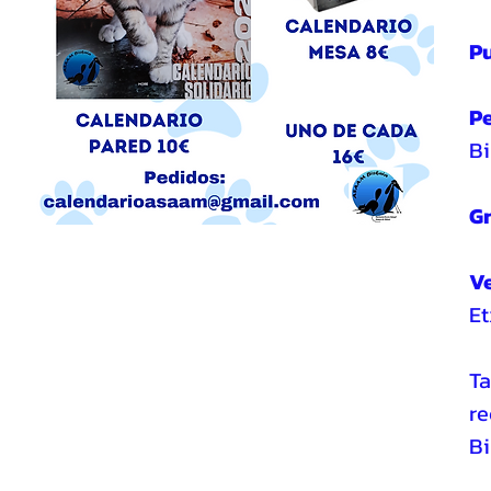
Pu
Pe
Bi
Gr
Ve
Et
Ta
re
Bi